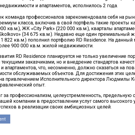
едвижимости и апартаментов, исполнилось 2 года.
рок команда профессионалов зарекомендовала себя на рын
ремиум класса, включив в свой портфель такие проекты к
0 кв.м.), ЖК «City Park» (220 000 кв.м.), кварталы апартаме
y Skolkovo» (34 675 кв.м.). Недавно еще один премиальный
1 822 кв.м.) пополнил портфолио RD Residence. На данный
олее 900 000 кв.м. жилой недвижимости.
азвития RD Residence планируется не только увеличение по
 текущими заказчиками, но и внедрение стандартов качест
 апартаментов, что, несомненно, должно сказаться на п
мости обслуживаемых объектов. Для достижения этих цел
ена привлечением Исполнительного директора Людмилы 
равленческий опыт.
г за профессионализм, целеустремленность, предельную с
ашей компании в предоставлении услуг самого высокого 
успехов в реализации своих амбициозных целей.
ent