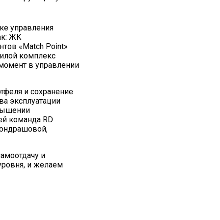
ке управления
ак: ЖК
нтов «Match Point»
 жилой комплекс
 момент в управлении
ртфеля и сохранение
ва эксплуатации
овышении
ей команда RD
Кондрашовой,
амоотдачу и
уровня, и желаем