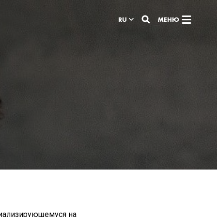
RU
МЕНЮ
а
циализирующемуся на