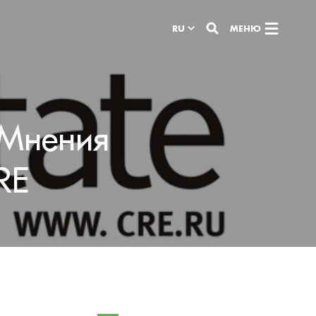
RU
МЕНЮ
«Мнения
RE