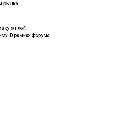
ы рынка.
авку жилой,
му. В рамках форума