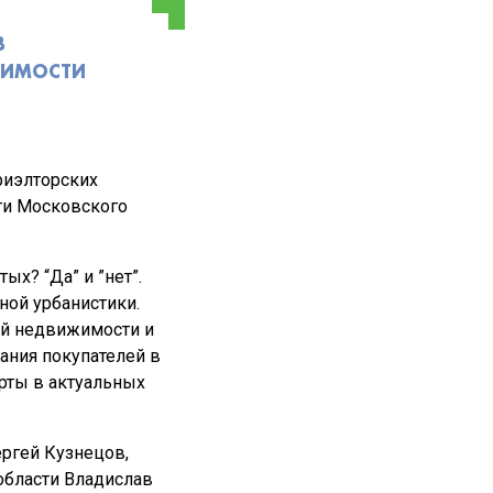
В
ЖИМОСТИ
риэлторских
ти Московского
ых? “Да” и ”нет”.
ной урбанистики.
ой недвижимости и
ания покупателей в
ерты в актуальных
ергей Кузнецов,
области Владислав