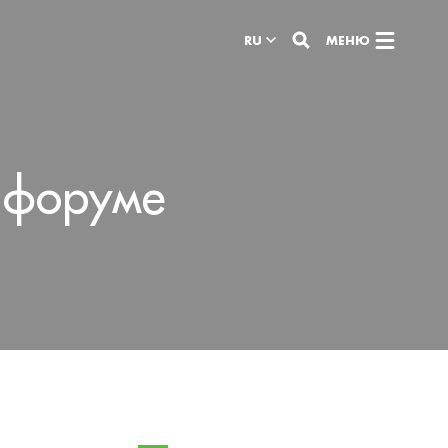
RU
МЕНЮ
 форуме