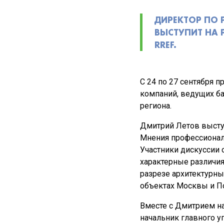
ДИРЕКТОР ПО 
ВЫСТУПИТ НА
RREF.
С 24 по 27 сентября 
компаний, ведущих б
региона.
Дмитрий Летов выступи
Мнения профессионало
Участники дискуссии 
характерные различи
разрезе архитектурны
объектах Москвы и П
Вместе с Дмитрием на
начальник главного у