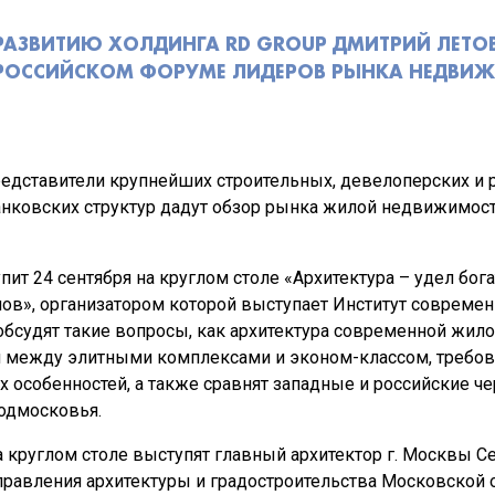
РАЗВИТИЮ ХОЛДИНГА RD GROUP ДМИТРИЙ ЛЕТО
 РОССИЙСКОМ ФОРУМЕ ЛИДЕРОВ РЫНКА НЕДВИ
представители крупнейших строительных, девелоперских и 
анковских структур дадут обзор рынка жилой недвижимос
т 24 сентября на круглом столе «Архитектура – удел богат
в», организатором которой выступает Институт современ
обсудят такие вопросы, как архитектура современной жил
я между элитными комплексами и эконом-классом, требов
х особенностей, а также сравнят западные и российские ч
одмосковья.
 круглом столе выступят главный архитектор г. Москвы С
правления архитектуры и градостроительства Московской 