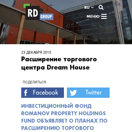
Перейти к содержимому
RU
МЕНЮ
23 ДЕКАБРЯ 2015
Расширение торгового
центра Dream House
ПОДЕЛИТЬСЯ:
Facebook
Twitter
ИНВЕСТИЦИОННЫЙ ФОНД
ROMANOV PROPERTY HOLDINGS
FUND ОБЪЯВЛЯЕТ О ПЛАНАХ ПО
РАСШИРЕНИЮ ТОРГОВОГО