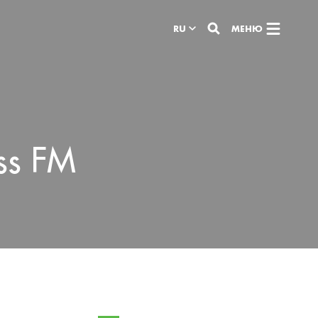
RU
МЕНЮ
ss FM