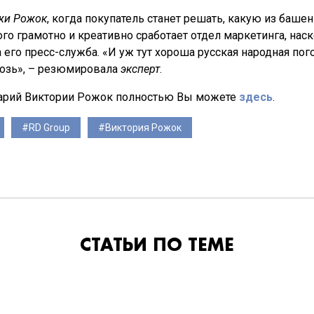
жи Рожок
, когда покупатель станет решать, какую из баше
ого грамотно и креативно сработает отдел маркетинга, нас
 его пресс-служба. «И уж тут хороша русская народная пог
розь», – резюмировала
эксперт
.
арий Виктории Рожок полностью Вы можете
здесь
.
RD Group
Виктория Рожок
СТАТЬИ ПО ТЕМЕ