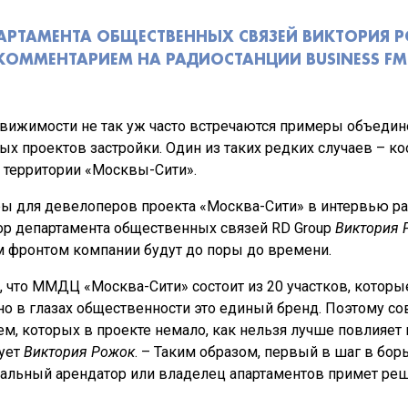
АРТАМЕНТА ОБЩЕСТВЕННЫХ СВЯЗЕЙ ВИКТОРИЯ 
КОММЕНТАРИЕМ НА РАДИОСТАНЦИИ BUSINESS FM
движимости не так уж часто встречаются примеры объеди
ых проектов застройки. Один из таких редких случаев – 
 территории «Москвы-Сити».
ы для девелоперов проекта «Москва-Сити» в интервью ра
ор департамента общественных связей RD Group
Виктория 
м фронтом компании будут до поры до времени.
, что ММДЦ «Москва-Сити» состоит из 20 участков, котор
о в глазах общественности это единый бренд. Поэтому с
, которых в проекте немало, как нельзя лучше повлияет
рует
Виктория Рожок
. – Таким образом, первый в шаг в бор
иальный арендатор или владелец апартаментов примет реше