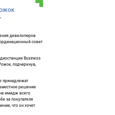
РОЖОК
.
нения девелоперов
координационный совет
диостанции Business
Рожок
, подчеркнув,
ые принадлежат
овместное решение
 на имидж всего
ьбе за покупателя
ние, что он хочет