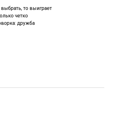
н выбрать, то выиграет
колько четко
оворка: дружба