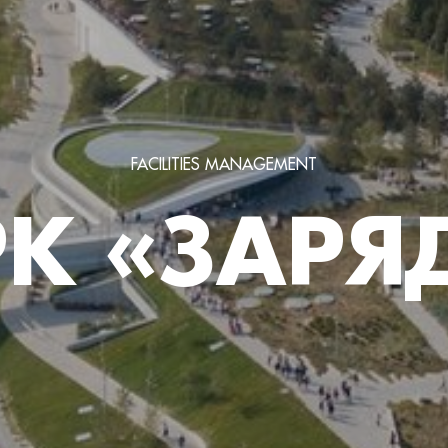
FACILITIES MANAGEMENT
К «ЗАРЯ