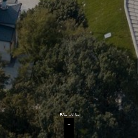
ПОДРОБНЕЕ