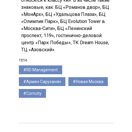
относятся к классу «А». В их числе такие
знаковые, как: БЦ «Романов двор», БЦ
«МонАрх», БЦ «Удальцова Плаза», БЦ
«Олимпия Парк», БЦ Evolution Tower в
«Москва-Сити», БЦ «Ленинский
проспект, 119», гостинично-деловой
центр «Парк Победы», ТК Dream House,
ТЦ «Азовский».
ТЕГИ:
RD Management
Армен Саруханян
Новая Москва
Comсity